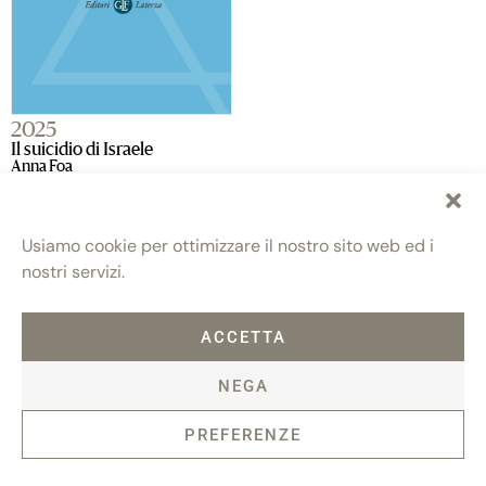
2025
Il suicidio di Israele
Anna Foa
Usiamo cookie per ottimizzare il nostro sito web ed i
nostri servizi.
ACCETTA
NEGA
Fondazione Maria e Goffredo Bellonci
Contatti
Privacy policy
Politica dei cookie (UE)
ETS
PREFERENZE
Via Fratelli Ruspoli, 2 00198 Roma
Credits: AlterADV
info@fondazionebellonci.it