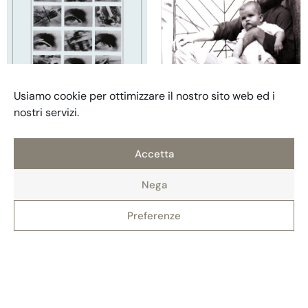
Usiamo cookie per ottimizzare il nostro sito web ed i
nostri servizi.
Accetta
Nega
2015
2014
Forse Esther
Il tempo della vita
Preferenze
Katja Petrowskaja
Marcos Giralt Torrente