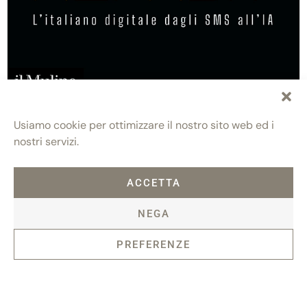
Alfabit. L’italiano digitale dagli SMS all’IA
Giuseppe Antonelli
Usiamo cookie per ottimizzare il nostro sito web ed i
nostri servizi.
ACCETTA
NEGA
PREFERENZE
Fondazione Maria e Goffredo Bellonci
Contatti
Privacy policy
Politica dei cookie (UE)
ETS
Via Fratelli Ruspoli, 2 00198 Roma
Credits: AlterADV
info@fondazionebellonci.it