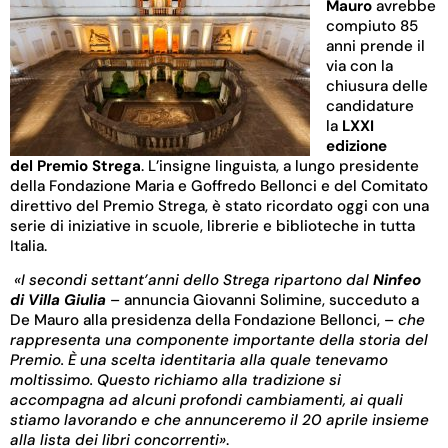
Mauro
avrebbe
compiuto 85
anni prende il
via con la
chiusura delle
candidature
la
LXX
I
edizione
del
Premio Strega
. L’insigne linguista, a lungo presidente
della Fondazione Maria e Goffredo Bellonci e del Comitato
direttivo del Premio Strega, è stato ricordato oggi con una
serie di iniziative in scuole, librerie e biblioteche in tutta
Italia.
«I secondi settant’anni dello Strega ripartono dal
Ninfeo
di Villa Giulia
– annuncia Giovanni Solimine, succeduto a
De Mauro alla presidenza della Fondazione Bellonci, –
che
rappresenta una componente importante della storia del
Premio. È una scelta identitaria alla quale tenevamo
moltissimo. Questo richiamo alla tradizione si
accompagna ad alcuni profondi cambiamenti, ai quali
stiamo lavorando e che annunceremo il 20 aprile insieme
alla lista dei libri concorrenti»
.