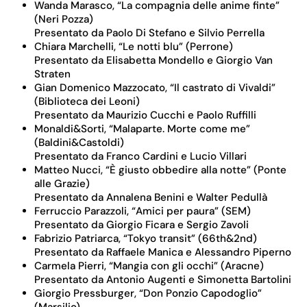
Wanda Marasco, “La compagnia delle anime finte”
(Neri Pozza)
Presentato da Paolo Di Stefano e Silvio Perrella
Chiara Marchelli, “Le notti blu” (Perrone)
Presentato da Elisabetta Mondello e Giorgio Van
Straten
Gian Domenico Mazzocato, “Il castrato di Vivaldi”
(Biblioteca dei Leoni)
Presentato da Maurizio Cucchi e Paolo Ruffilli
Monaldi&Sorti, “Malaparte. Morte come me”
(Baldini&Castoldi)
Presentato da Franco Cardini e Lucio Villari
Matteo Nucci, “È giusto obbedire alla notte” (Ponte
alle Grazie)
Presentato da Annalena Benini e Walter Pedullà
Ferruccio Parazzoli, “Amici per paura” (SEM)
Presentato da Giorgio Ficara e Sergio Zavoli
Fabrizio Patriarca, “Tokyo transit” (66th&2nd)
Presentato da Raffaele Manica e Alessandro Piperno
Carmela Pierri, “Mangia con gli occhi” (Aracne)
Presentato da Antonio Augenti e Simonetta Bartolini
Giorgio Pressburger, “Don Ponzio Capodoglio”
(Marsilio)