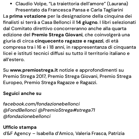
Claudio Volpe, “La traiettoria dell’amore” (Laurana)
Presentato da Francesca Pansa e Carla Tagliarini
La
prima votazione
per la designazione della cinquina dei
finalisti si terrà a Casa Bellonci il
14 giugno
. I libri selezionati
dal Comitato direttivo concorreranno anche alla quarta
edizione del
Premio Strega Giovani
, che coinvolgerà una
giuria di circa
cinquecento ragazze e ragazzi
, di età
compresa tra i 16 e i 18 anni, in rappresentanza di cinquanta
licei e istituti tecnici diffusi su tutto il territorio italiano e
all’estero.
Su
www.premiostrega.it
notizie e approfondimenti su
Premio Strega 2017, Premio Strega Giovani, Premio Strega
Europeo, Premio Strega Ragazze e Ragazzi.
Seguici anche su
facebook.com/fondazionebellonci
@FondBellonci @PremioStrega
#strega71
@fondazionebellonci
Ufficio stampa
d’&F Agency – Isabella d’Amico, Valeria Frasca, Patrizia