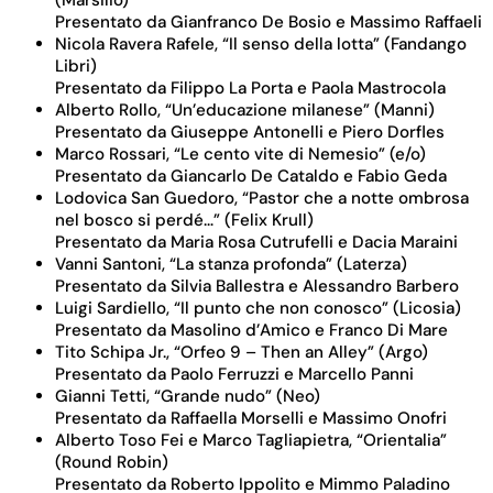
Presentato da Gianfranco De Bosio e Massimo Raffaeli
Nicola Ravera Rafele, “Il senso della lotta” (Fandango
Libri)
Presentato da Filippo La Porta e Paola Mastrocola
Alberto Rollo, “Un’educazione milanese” (Manni)
Presentato da Giuseppe Antonelli e Piero Dorfles
Marco Rossari, “Le cento vite di Nemesio” (e/o)
Presentato da Giancarlo De Cataldo e Fabio Geda
Lodovica San Guedoro, “Pastor che a notte ombrosa
nel bosco si perdé…” (Felix Krull)
Presentato da Maria Rosa Cutrufelli e Dacia Maraini
Vanni Santoni, “La stanza profonda” (Laterza)
Presentato da Silvia Ballestra e Alessandro Barbero
Luigi Sardiello, “Il punto che non conosco” (Licosia)
Presentato da Masolino d’Amico e Franco Di Mare
Tito Schipa Jr., “Orfeo 9 – Then an Alley” (Argo)
Presentato da Paolo Ferruzzi e Marcello Panni
Gianni Tetti, “Grande nudo” (Neo)
Presentato da Raffaella Morselli e Massimo Onofri
Alberto Toso Fei e Marco Tagliapietra, “Orientalia”
(Round Robin)
Presentato da Roberto Ippolito e Mimmo Paladino