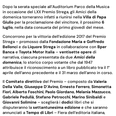
Dopo la serata speciale all’Auditorium Parco della Musica
in occasione del LXX Premio Strega, gli Amici della
domenica torneranno infatti a riunirsi nella
Villa di Papa
Giulio
per la proclamazione del vincitore, il prossimo
6
luglio
, nella data consueta del primo giovedì del mese.
Concorrono per la vittoria dell’edizione 2017 del Premio
Strega – promosso dalla
Fondazione Maria e Goffredo
Bellonci
e da
Liquore Strega
in collaborazione con
Bper
Banca
e
Toyota Motor Italia
–
ventisette
opere
di
narrativa, ciascuna presentata da due
Amici della
domenica
, lo storico corpo votante che dal 1947
attribuisce il riconoscimento a un libro pubblicato tra il 1°
aprile dell’anno precedente e il 31 marzo dell’anno in corso.
Il
Comitato direttivo
del Premio – composto da
Valeria
Della Valle
,
Giuseppe D’Avino
,
Ernesto Ferrero
,
Simonetta
Fiori
,
Alberto Foschini
,
Paolo Giordano
,
Melania Mazzucco
,
Gabriele Pedullà
,
Stefano Petrocchi
,
Marino Sinibaldi
e
Giovanni Solimine
– sceglierà i
dodici
libri che si
disputeranno la
settantunesima edizione
e che saranno
annunciati a
Tempo di Libri
– Fiera dell’editoria italiana,