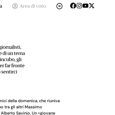
a
Area di voto
iornalisti,
ne di un tema
incubo, gli
er far fronte
 sentirci
mici della domenica, che riuniva
o tra gli altri Massimo
 Alberto Savinio. Un «giovane