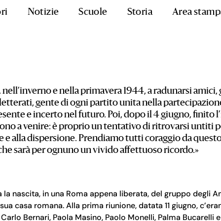
ri
Notizie
Scuole
Storia
Area stamp
ell’inverno e nella primavera 1944, a radunarsi amici, g
i, letterati, gente di ogni partito unita nella partecipazio
ente e incerto nel futuro. Poi, dopo il 4 giugno, finito l’
no a venire: è proprio un tentativo di ritrovarsi untiti p
e e alla dispersione. Prendiamo tutti coraggio da questo
che sarà per ognuno un vivido affettuoso ricordo.»
 la nascita, in una Roma appena liberata, del gruppo degli A
sua casa romana. Alla prima riunione, datata 11 giugno, c’eran
Carlo Bernari, Paola Masino, Paolo Monelli, Palma Bucarelli e