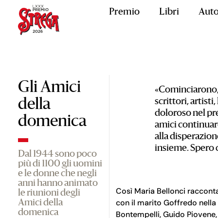
Premio
Libri
Auto
Gli Amici
«Cominciarono, n
scrittori, artist
della
doloroso nel pres
domenica
amici continuaro
alla disperazion
insieme. Spero 
Dal 1944 sono poco
più di 1100 gli uomini
e le donne che negli
anni hanno animato
Così Maria Bellonci racconta
le riunioni degli
con il marito Goffredo nella 
Amici della
domenica
Bontempelli, Guido Piovene, 