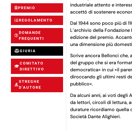
industriale attento e interes
PREMIO
accettò di sostenere econom
REGOLAMENTO
Dal 1944 sono poco più di 11
L’archivio della Fondazione 
DOMANDE
edizione del premio. Accanto
FREQUENTI
una dimensione più domestica 
GIURIA
Scrive ancora Bellonci che, 
del gruppo che si era format
COMITATO
democratica» in cui «il parer
DIRETTIVO
diroccando gli ultimi resti de
STREGHE
pubblico».
D’AUTORE
Da alcuni anni, ai voti degli
da lettori, circoli di lettura
durature ricordiamo quella co
Società Dante Alighieri.