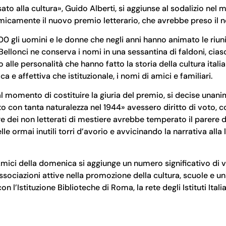
sato alla cultura», Guido Alberti, si aggiunse al sodalizio ne
icamente il nuovo premio letterario, che avrebbe preso il no
00 gli uomini e le donne che negli anni hanno animato le riun
Bellonci ne conserva i nomi in una sessantina di faldoni, cia
 alle personalità che hanno fatto la storia della cultura ital
e affettiva che istituzionale, i nomi di amici e familiari.
al momento di costituire la giuria del premio, si decise una
o con tanta naturalezza nel 1944» avessero diritto di voto, c
e dei non letterati di mestiere avrebbe temperato il parere dei
lle ormai inutili torri d’avorio e avvicinando la narrativa alla l
 Amici della domenica si aggiunge un numero significativo di vo
, associazioni attive nella promozione della cultura, scuole e un
n l’Istituzione Biblioteche di Roma, la rete degli Istituti Ital