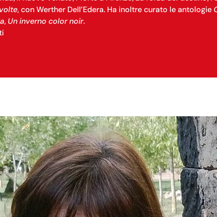
volte
, con Werther Dell’Edera. Ha inoltre curato le antologie
C
ia
,
Un inverno color noir
.
ti