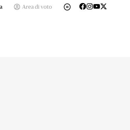
a
Area di voto