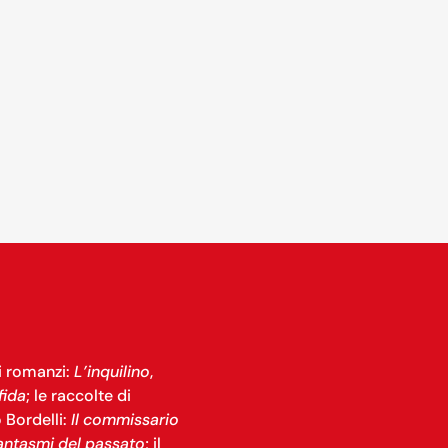
i romanzi:
L’inquilino
,
fida
; le raccolte di
 Bordelli:
Il commissario
antasmi del passato
; il