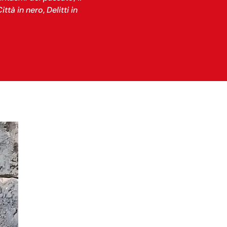
ittà in nero
,
Delitti in