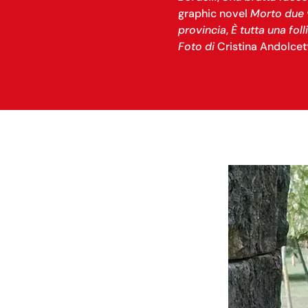
graphic novel
Morto due 
provincia
,
È tutta una foll
Foto di
Cristina Andolcet