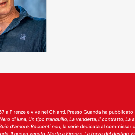
57 a Firenze e vive nel Chianti. Presso Guanda ha pubblicato 
Nero di luna
,
Un tipo tranquillo
,
La vendetta
,
Il contratto
,
La s
Buio d’amore
,
Racconti neri
; la serie dedicata al commissario
enda
,
Il nuovo venuto
,
Morte a Firenze
,
La forza del destino
,
F