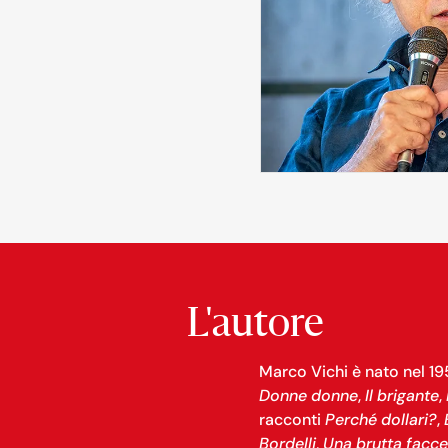
L'autore
Marco Vichi è nato nel 19
Donne donne
,
Il brigante
,
racconti
Perché dollari?
,
Bordelli
,
Una brutta facc