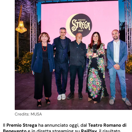
Credits: MUSA
Il
Premio
Strega
ha annunciato oggi, dal
Teatro Romano di
Benevento
e in diretta streaming su
RaiPlay
, il risultato