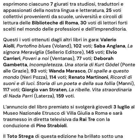
esprimono ciascuno
7
giurati tra studiosi, traduttori e
appassionati della nostra lingua e letteratura,
25
voti
collettivi provenienti da scuole, università̀ e circoli di
lettura delle
Biblioteche di Roma
,
30
voti di lettori forti
scelti nel mondo delle professioni e dell’imprenditoria.
Questi i voti ottenuti dagli altri libri in gara:
Valerio
Aiolli
,
Portofino blues
(Voland),
102
voti;
Saba Anglana
,
La
signora Meraviglia
(Sellerio Editore),
145
voti;
Elvio
Carrieri
,
Poveri a noi
(Ventanas),
77
voti;
Deborah
Gambetta
,
Incompletezza. Una storia di Kurt Gödel
(Ponte
alle Grazie),
93
voti;
Wanda Marasco
,
Di spalle a questo
mondo
(Neri Pozza),
114
voti;
Renato Martinoni
,
Ricordi di
suoni e di luci. Storia di un poeta e della sua follia
(Manni),
117
voti;
Giorgio van Straten
,
La ribelle. Vita straordinaria
di Nada Parri
(Laterza),
159
voti.
L’annuncio del libro premiato si svolgerà giovedì
3 luglio
al
Museo Nazionale Etrusco di Villa Giulia a Roma e sarà
trasmesso in diretta televisiva da
Rai Tre
con la
conduzione di
Pino Strabioli
.
Il
Toto Strega
di questa edizione ha brillato sotto una