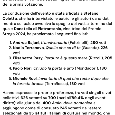
della prima votazione.
La conduzione dell’evento è stata affidata a
Stefano
Coletta
, che ha intervistato le autrici e gli autori candidati
mentre sul palco avveniva lo spoglio dei voti, al termine del
quale
Donatella di Pietrantonio
, vincitrice del Premio
Strega 2024, ha proclamato i seguenti finalisti:
Andrea Bajani
,
L’anniversario
(Feltrinelli),
280
voti
Nadia Terranova
,
Quello che so di te
(Guanda),
226
voti
Elisabetta Rasy
,
Perduto è questo mare
(Rizzoli),
205
voti
Paolo Nori
,
Chiudo la porta e urlo
(Mondadori),
180
voti
Michele Ruol
,
Inventario di quel che resta dopo che
la foresta brucia
(TerraRossa),
180
voti
Hanno espresso le proprie preferenze, tra voti singoli e voti
collettivi,
626
votanti su
700
(pari all’
89,4%
degli aventi
diritto): alla giuria dei
400
Amici della domenica
si
aggiungono come di consueto
245
votanti dall’estero
selezionati da
35 Istituti italiani di cultura
nel mondo, che