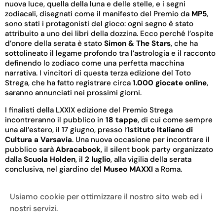
nuova luce, quella della luna e delle stelle, e i segni
zodiacali, disegnati come il manifesto del Premio da
MP5
,
sono stati i protagonisti del gioco: ogni segno è stato
attribuito a uno dei libri della dozzina. Ecco perché l’ospite
d’onore della serata è stato
Simon
& The Stars
, che ha
sottolineato il legame profondo tra l’astrologia e il racconto
definendo lo zodiaco come una perfetta macchina
narrativa. I vincitori di questa terza edizione del Toto
Strega, che ha fatto registrare circa
1.000 giocate online
,
saranno annunciati nei prossimi giorni.
I finalisti della LXXIX edizione del Premio Strega
incontreranno il pubblico in
18 tappe
, di cui come sempre
una all’estero, il 17 giugno, presso l’
Istituto Italiano di
Cultura a Varsavia
. Una nuova occasione per incontrare il
pubblico sarà
Abracabook
, il silent book party organizzato
dalla
Scuola Holden
, il
2 luglio
, alla vigilia della serata
conclusiva, nel giardino del
Museo MAXXI
a Roma.
La serata di Benevento è stata organizzata da
Città di
Benevento
con
Fondazione Maria e Goffredo Bellonci
e
Usiamo cookie per ottimizzare il nostro sito web ed i
Strega Alberti Benevento
, con il contributo di
Roma
nostri servizi.
Capitale Assessorato alla Cultura
e
Camera di