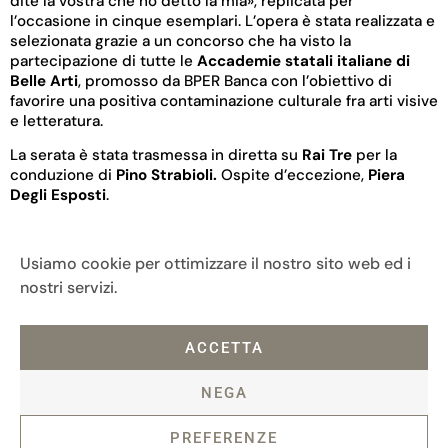
dite la vostra che ho detto la mia», replicata per
l’occasione in cinque esemplari. L’opera è stata realizzata e
selezionata grazie a un concorso che ha visto la
partecipazione di tutte le
Accademie statali italiane di
Belle Arti
, promosso da BPER Banca con l’obiettivo di
favorire una positiva contaminazione culturale fra arti visive
e letteratura.
La serata è stata trasmessa in
diretta su
Rai Tre
per la
conduzione
di
Pino Strabioli.
Ospite d’eccezione,
Piera
Degli Esposti
.
L’illustrazione che ha accompagnato il Premio Strega 2019,
nel segno di un progetto inaugurato in occasione della
Usiamo cookie per ottimizzare il nostro sito web ed i
settantesima edizione con Manuele Fior e proseguito con
nostri servizi.
Franco Matticchio e con Riccardo Guasco, è di
Alessandro
Baronciani
.
ACCETTA
NEGA
PREFERENZE