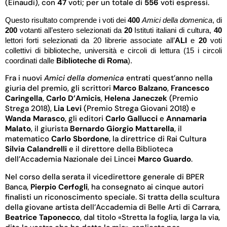
(Einaudi), con
47
voti; per un totale di
556
voti espressi.
Questo risultato comprende i voti dei
400
Amici della domenica
,
di
200
votanti all’estero selezionati da
20
Istituti italiani di cultura,
40
lettori forti selezionati da 20 librerie associate all’
ALI
e
20
voti
collettivi di biblioteche, università e circoli di lettura (15 i circoli
coordinati dalle
Biblioteche di Roma
).
Fra i nuovi
Amici della domenica
entrati quest’anno nella
giuria del premio, gli scrittori
Marco Balzano
,
Francesco
Caringella
,
Carlo D’Amicis
,
Helena Janeczek
(Premio
Strega 2018),
Lia Levi
(Premio Strega Giovani 2018) e
Wanda Marasco
, gli editori
Carlo Gallucci
e
Annamaria
Malato
, il giurista
Bernardo Giorgio Mattarella
, il
matematico
Carlo Sbordone
, la direttrice di Rai Cultura
Silvia Calandrelli
e il direttore della Biblioteca
dell’Accademia Nazionale dei Lincei
Marco Guardo
.
Nel corso della serata il vicedirettore generale di BPER
Banca,
Pierpio Cerfogli
, ha consegnato ai cinque autori
finalisti un riconoscimento speciale. Si tratta della scultura
della giovane artista dell’Accademia di Belle Arti di Carrara,
Beatrice Taponecco
, dal titolo «Stretta la foglia, larga la via,