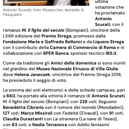
ultima
votazione che
Antonio Scurati, foto: Musacchio, Ianniello &
ha proclamato
Pasqualini
Antonio
Scurati
, con il
romanzo
M. Il figlio del secolo
(Bompiani), vincitore della
LXXIII edizione del
Premio Strega
,
promosso dalla
Fondazione Maria e Goffredo Bellonci
e da
Liquore Strega
con il contributo della
Camera di Commercio di Roma
e in
collaborazione con
BPER Banca
, sponsor tecnico
IBS.it
.
Come da tradizione gli
Amici della domenica
si sono riuniti
nel giardino del
Museo Nazionale Etrusco di Villa Giulia
dove
Helena Janeczek
, vincitrice del Premio Strega 2018,
ha presieduto il seggio di voto.
La somma dei voti elettronici e delle schede cartacee, pari
a
660
, ha portato alla vittoria il romanzo di
Antonio Scurati
,
M. Il figlio del secolo
(Bompiani),
con
228
voti. Seguono
Benedetta Cibrario
con
Il rumore del mondo
(Mondadori),
127
voti;
Marco Missiroli
con
Fedeltà
(Einaudi), con
91
voti;
Claudia Durastanti
con
La straniera
(La nave di Teseo),
con
63
voti; e
Nadia Terranova
con
Addio fantasmi