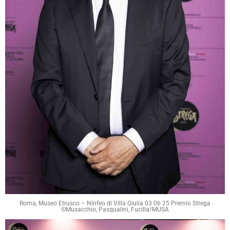
Roma, Museo Etrusco – Ninfeo di Villa Giulia 03 06 25 Premio Strega
©Musacchio, Pasqualini, Fucilla/MUSA