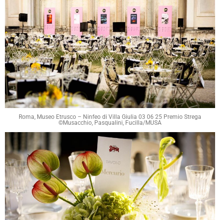
Roma, Museo Etrusco – Ninfeo di Villa Giulia 03 06 25 Premio Strega
©Musacchio, Pasqualini, Fucilla/MUSA