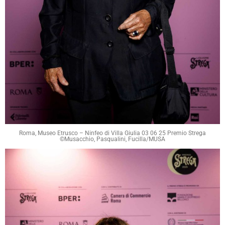
Roma, Museo Etrusco – Ninfeo di Villa Giulia 03 06 25 Premio Strega
©Musacchio, Pasqualini, Fucilla/MUSA