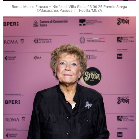
Roma, Museo Etrusco – Ninfeo di Villa Giulia 03 06 25 Premio Strega
©Musacchio, Pasqualini, Fucilla/MUSA