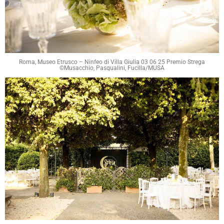
Roma, Museo Etrusco – Ninfeo di Villa Giulia 03 06 25 Premio Strega
©Musacchio, Pasqualini, Fucilla/MUSA