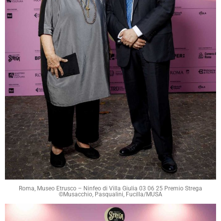
Roma, Museo Etrusco – Ninfeo di Villa Giulia 03 06 25 Premio Strega
©Musacchio, Pasqualini, Fucilla/MUSA