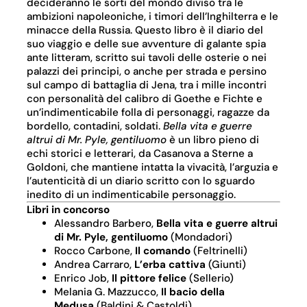
decideranno le sorti del mondo diviso tra le
ambizioni napoleoniche, i timori dell’Inghilterra e le
minacce della Russia. Questo libro è il diario del
suo viaggio e delle sue avventure di galante spia
ante litteram, scritto sui tavoli delle osterie o nei
palazzi dei principi, o anche per strada e persino
sul campo di battaglia di Jena, tra i mille incontri
con personalità del calibro di Goethe e Fichte e
un’indimenticabile folla di personaggi, ragazze da
bordello, contadini, soldati.
Bella vita e guerre
altrui di Mr. Pyle, gentiluomo
è un libro pieno di
echi storici e letterari, da Casanova a Sterne a
Goldoni, che mantiene intatta la vivacità, l’arguzia e
l’autenticità di un diario scritto con lo sguardo
inedito di un indimenticabile personaggio.
Libri in concorso
Alessandro Barbero,
Bella vita e guerre altrui
di Mr. Pyle, gentiluomo
(Mondadori)
Rocco Carbone,
Il comando
(Feltrinelli)
Andrea Carraro,
L’erba cattiva
(Giunti)
Enrico Job,
Il pittore felice
(Sellerio)
Melania G. Mazzucco,
Il bacio della
Medusa
(Baldini & Castoldi)