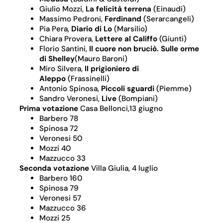
Giulio Mozzi,
La felicità terrena
(Einaudi)
Massimo Pedroni,
Ferdinand
(Serarcangeli)
Pia Pera,
Diario di Lo
(Marsilio)
Chiara Provera,
Lettere al Califfo
(Giunti)
Florio Santini,
Il cuore non bruciò. Sulle orme
di Shelley
(Mauro Baroni)
Miro Silvera,
Il prigioniero di
Aleppo
(Frassinelli)
Antonio Spinosa,
Piccoli sguardi
(Piemme)
Sandro Veronesi,
Live
(Bompiani)
Prima votazione
Casa Bellonci,13 giugno
Barbero 78
Spinosa 72
Veronesi 50
Mozzi 40
Mazzucco 33
Seconda votazione
Villa Giulia, 4 luglio
Barbero 160
Spinosa 79
Veronesi 57
Mazzucco 36
Mozzi 25