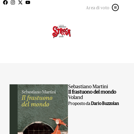
Area di voto
Sebastiano Martini
Il frastuono del mondo
Voland
Proposto da
Dario Buzzolan