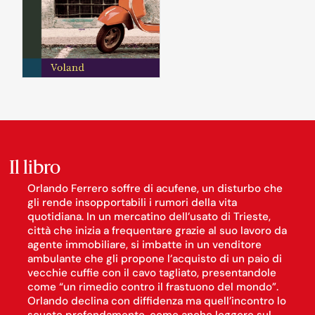
Il libro
Orlando Ferrero soffre di acufene, un disturbo che
gli rende insopportabili i rumori della vita
quotidiana. In un mercatino dell’usato di Trieste,
città che inizia a frequentare grazie al suo lavoro da
agente immobiliare, si imbatte in un venditore
ambulante che gli propone l’acquisto di un paio di
vecchie cuffie con il cavo tagliato, presentandole
come “un rimedio contro il frastuono del mondo”.
Orlando declina con diffidenza ma quell’incontro lo