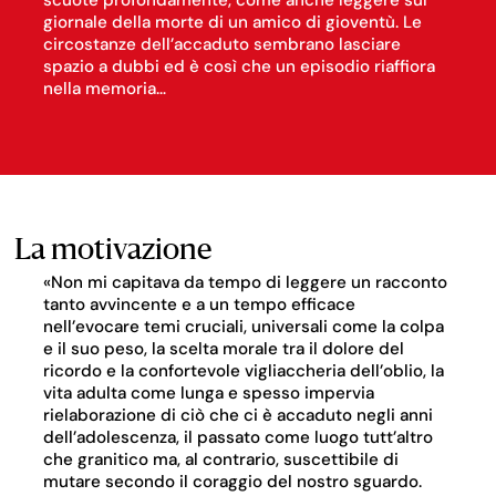
scuote profondamente, come anche leggere sul
giornale della morte di un amico di gioventù. Le
circostanze dell’accaduto sembrano lasciare
spazio a dubbi ed è così che un episodio riaffiora
nella memoria…
La motivazione
«Non mi capitava da tempo di leggere un racconto
tanto avvincente e a un tempo efficace
nell’evocare temi cruciali, universali come la colpa
e il suo peso, la scelta morale tra il dolore del
ricordo e la confortevole vigliaccheria dell’oblio, la
vita adulta come lunga e spesso impervia
rielaborazione di ciò che ci è accaduto negli anni
dell’adolescenza, il passato come luogo tutt’altro
che granitico ma, al contrario, suscettibile di
mutare secondo il coraggio del nostro sguardo.