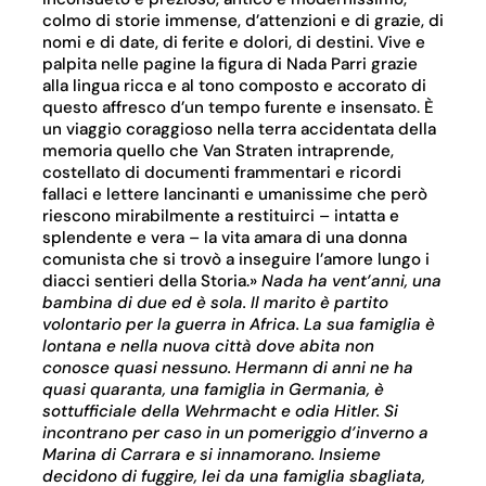
colmo di storie immense, d’attenzioni e di grazie, di
nomi e di date, di ferite e dolori, di destini. Vive e
palpita nelle pagine la figura di Nada Parri grazie
alla lingua ricca e al tono composto e accorato di
questo affresco d’un tempo furente e insensato. È
un viaggio coraggioso nella terra accidentata della
memoria quello che Van Straten intraprende,
costellato di documenti frammentari e ricordi
fallaci e lettere lancinanti e umanissime che però
riescono mirabilmente a restituirci – intatta e
splendente e vera – la vita amara di una donna
comunista che si trovò a inseguire l’amore lungo i
diacci sentieri della Storia.»
Nada ha vent’anni, una
bambina di due ed è sola. Il marito è partito
volontario per la guerra in Africa. La sua famiglia è
lontana e nella nuova città dove abita non
conosce quasi nessuno. Hermann di anni ne ha
quasi quaranta, una famiglia in Germania, è
sottufficiale della Wehrmacht e odia Hitler. Si
incontrano per caso in un pomeriggio d’inverno a
Marina di Carrara e si innamorano. Insieme
decidono di fuggire, lei da una famiglia sbagliata,