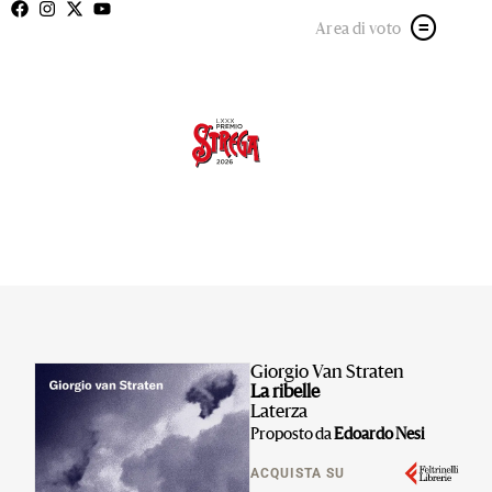
Area di voto
Giorgio Van Straten
La ribelle
Laterza
Proposto da
Edoardo Nesi
ACQUISTA SU