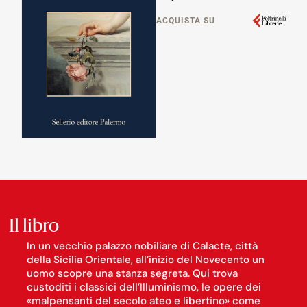
ACQUISTA SU
Il libro
In un vecchio palazzo nobiliare di Calacte, città
della Sicilia Orientale, all’inizio del Novecento un
uomo scopre una stanza segreta. Qui trova
custoditi i classici dell’Illuminismo, le opere dei
«malpensanti del secolo ateo e libertino» come