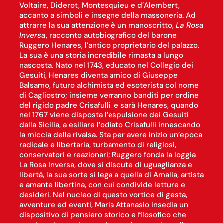
Voltaire, Diderot, Montesquieu e d’Alembert,
accanto a simboli e insegne della massoneria. Ad
attrarre la sua attenzione è un manoscritto,
La Rosa
Inversa
, racconto autobiografico del barone
Ruggero Henares, l’antico proprietario del palazzo.
La sua è una storia incredibile rimasta a lungo
nascosta. Nato nel 1743, educato nel Collegio dei
Gesuiti, Henares diventa amico di Giuseppe
Balsamo, futuro alchimista ed esoterista col nome
di Cagliostro; insieme verranno banditi per ordine
del rigido padre Crisafulli, e sarà Henares, quando
nel 1767 viene disposta l’espulsione dei Gesuiti
dalla Sicilia, a esiliare l’odiato Crisafulli innescando
la miccia della rivalsa. Sta per avere inizio un’epoca
radicale e libertaria, turbamento di religiosi,
conservatori e reazionari; Ruggero fonda la loggia
La Rosa Inversa, dove si discute di uguaglianza e
libertà, la sua sorte si lega a quella di Amalia, artista
e amante libertina, con cui condivide letture e
desideri. Nel nucleo di questo vortice di gesta,
avventure ed eventi, Maria Attanasio insedia un
dispositivo di pensiero storico e filosofico che