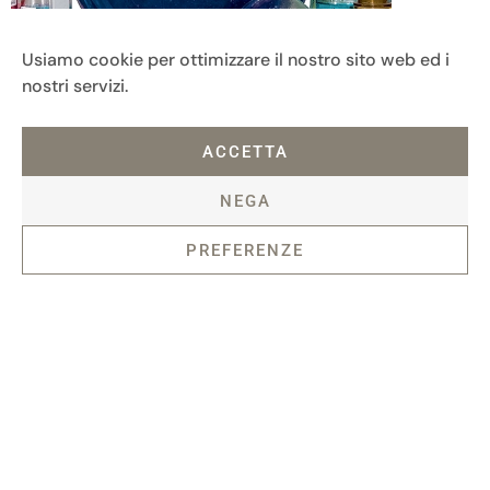
Usiamo cookie per ottimizzare il nostro sito web ed i
nostri servizi.
ACCETTA
Donnaregi
Storia di un’amicizia
Teresa Ciab
Ermanno Cavazzoni
NEGA
PREFERENZE
Fondazione Maria e Goffredo Bellonci
Contatti
Privacy policy
Politica dei cookie (UE)
ETS