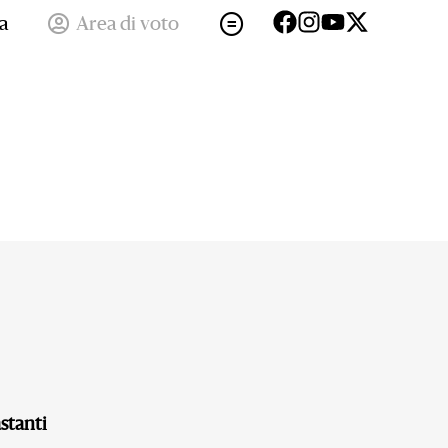
a
Area di voto
stanti