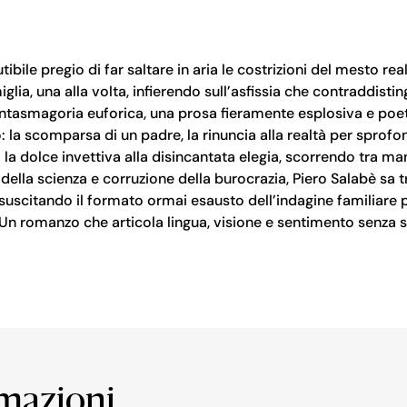
utibile pregio di far saltare in aria le costrizioni del mesto r
lia, una alla volta, infierendo sull’asfissia che contraddisti
ntasmagoria euforica, una prosa fieramente esplosiva e poet
ro: la scomparsa di un padre, la rinuncia alla realtà per spr
o la dolce invettiva alla disincantata elegia, scorrendo tra m
 della scienza e corruzione della burocrazia, Piero Salabè sa t
suscitando il formato ormai esausto dell’indagine familiare p
. Un romanzo che articola lingua, visione e sentimento senza sa
rmazioni