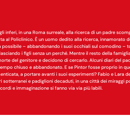
li inferi, in una Roma surreale, alla ricerca di un padre sco
ita al Policlinico. È un uomo dedito alla ricerca, innamorato d
a possibile – abbandonando i suoi occhiali sul comodino – tog
sciando i figli senza un perché. Mentre il resto della famigli
rte del genitore e decidono di cercarlo. Alcuni diari del padre
ttempo chiuso e abbandonato. E se Pintor fosse proprio in que
enticata, a portare avanti i suoi esperimenti? Fabio e Lara d
i sotterranei e padiglioni decaduti, in una città dei miraggi po
ricordi e immaginazione si fanno via via più labili.