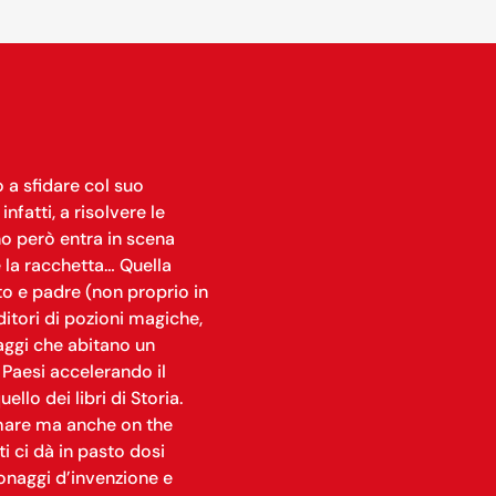
o a sfidare col suo
nfatti, a risolvere le
ino però entra in scena
e la racchetta… Quella
to e padre (non proprio in
nditori di pozioni magiche,
naggi che abitano un
 Paesi accelerando il
lo dei libri di Storia.
 mare ma anche on the
i ci dà in pasto dosi
naggi d’invenzione e