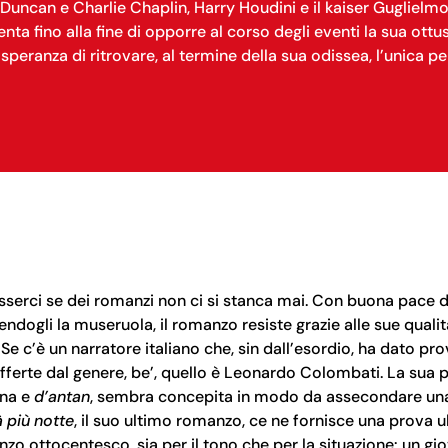
Duncan e Charlie Chaplin, Harry Houdini e il kaiser Guglielmo, 
tenta fino alla fine di opporre al corso degli eventi la sua ottu
speranza di ritrovare, al termine della sua odissea, l’unica
serci se dei romanzi non ci si stanca mai. Con buona pace d
endogli la museruola, il romanzo resiste grazie alle sue qualità
 c’è un narratore italiano che, sin dall’esordio, ha dato prov
fferte dal genere, be’, quello è Leonardo Colombati. La sua pr
rna e
d’antan
, sembra concepita in modo da assecondare una 
à più notte
, il suo ultimo romanzo, ce ne fornisce una prova ult
zo ottocentesco, sia per il tono che per la situazione: un gi