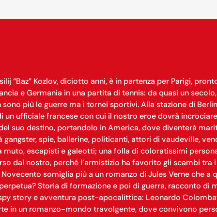
lij “Baz” Kozlov, diciotto anni, è in partenza per Parigi, pront
ancia e Germania in una partita di tennis: da quasi un secolo, i
 sono più le guerre ma i tornei sportivi. Alla stazione di Berl
 un ufficiale francese con cui il nostro eroe dovrà incrociar
 del suo destino, portandolo in America, dove diventerà mari
gangster, spie, ballerine, politicanti, attori di vaudeville, ve
ma muto, escapisti e galeotti; una folla di coloratissimi perso
 dal nostro, perché l’armistizio ha favorito gli scambi tra i
 Novecento somiglia più a un romanzo di Jules Verne che a quel
perpetua? Storia di formazione e poi di guerra, racconto di
, spy story e avventura post-apocalittica: Leonardo Colombat
te in un romanzo-mondo travolgente, dove convivono perso