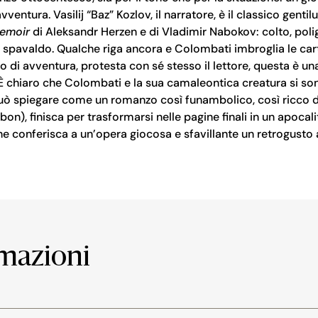
vventura. Vasilij “Baz” Kozlov, il narratore, è il classico ge
emoir
di Aleksandr Herzen e di Vladimir Nabokov: colto, poligl
te spavaldo. Qualche riga ancora e Colombati imbroglia le ca
 di avventura, protesta con sé stesso il lettore, questa è una
 È chiaro che Colombati e la sua camaleontica creatura si son
può spiegare come un romanzo così funambolico, così ricco d
n), finisca per trasformarsi nelle pagine finali in un apocal
e conferisca a un’opera giocosa e sfavillante un retrogusto
rmazioni