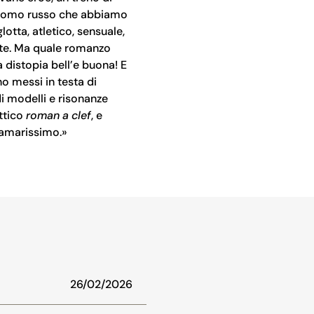
ntiluomo russo che abbiamo
otta, atletico, sensuale,
rte. Ma quale romanzo
 distopia bell’e buona! E
o messi in testa di
i modelli e risonanze
ittico
roman a clef
, e
 amarissimo.»
26/02/2026