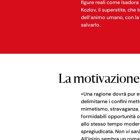
figure reali come Isadora 
Kozlov, il superstite, che 
dell’animo umano, con la 
salvarlo.
La motivazione
«Una ragione dovrà pur es
delimitarne i confini mett
mimetismo, stravaganza. Se
formidabili opportunità o
allo stesso tempo mode
spregiudicata.
Non vi sar
All’inizio sembra un roman