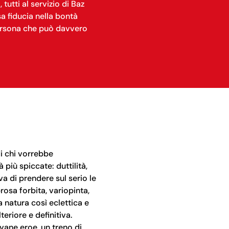
tutti al servizio di Baz
sa fiducia nella bontà
 persona che può davvero
i chi vorrebbe
 più spiccate: duttilità,
a di prendere sul serio le
osa forbita, variopinta,
natura così eclettica e
eriore e definitiva.
ovane eroe, un treno di