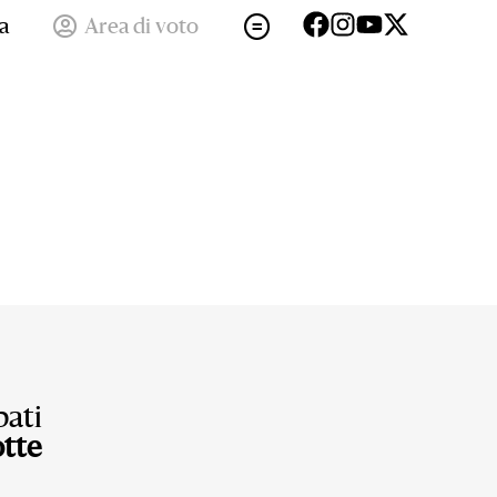
a
Area di voto
ati
otte