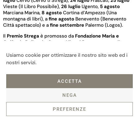
luglio
Cervo (Cervo ti Strega),
24 luglio
Frascati,
25 luglio
Vieste (Il Libro Possibile),
26 luglio
Ugento,
5 agosto
Marciana Marina,
8 agosto
Cortina d’Ampezzo (Una
montagna di libri), a
fine agosto
Benevento (Benevento
Città spettacolo) e a
fine settembre
Palermo (Logos).
Il
Premio
Strega
è promosso da
Fondazione Maria e
Goffredo Bellonci
e
Strega Alberti Benevento
con il
sostegno di
Roma Capitale
, con il contributo di
Camera di
Commercio di Roma
, partner
BPER Banca
e in
Usiamo cookie per ottimizzare il nostro sito web ed i
collaborazione con
Istituzione Biblioteche di Roma
,
Persol
,
nostri servizi.
Eni, FUIS
e
Camera Nazionale della Moda Italiana
, media
partner
Rai
, sponsor tecnici
Feltrinelli librerie
,
Antonio
Marras
,
Pineider
e
SYGLA.
ACCETTA
NEGA
PREFERENZE
Fondazione Maria e Goffredo Bellonci