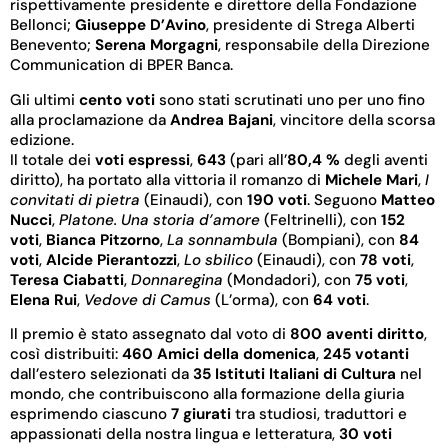
rispettivamente presidente e direttore della Fondazione
Bellonci;
Giuseppe D’Avino
, presidente di Strega Alberti
Benevento;
Serena Morgagni
, responsabile della Direzione
Communication di BPER Banca.
Gli ultimi
cento voti
sono stati scrutinati uno per uno fino
alla proclamazione da
Andrea Bajani
, vincitore della scorsa
edizione.
Il totale dei
voti espressi
,
643
(pari all’
80,4 %
degli aventi
diritto), ha portato alla vittoria il romanzo di
Michele Mari
,
I
convitati di pietra
(Einaudi), con
190 voti
. Seguono
Matteo
Nucci
,
Platone. Una storia d’amore
(Feltrinelli), con
152
voti
,
Bianca Pitzorno
,
La sonnambula
(Bompiani), con
84
voti
,
Alcide Pierantozzi
,
Lo sbilico
(Einaudi), con
78 voti
,
Teresa Ciabatti
,
Donnaregina
(Mondadori), con
75 voti
,
Elena Rui
,
Vedove di Camus
(L’orma), con
64 voti
.
Il premio è stato assegnato dal voto di
800 aventi diritto
,
così distribuiti:
460 Amici della domenica
,
245 votanti
dall’estero selezionati da
35 Istituti Italiani di Cultura
nel
mondo, che contribuiscono alla formazione della giuria
esprimendo ciascuno
7 giurati
tra studiosi, traduttori e
appassionati della nostra lingua e letteratura,
30 voti