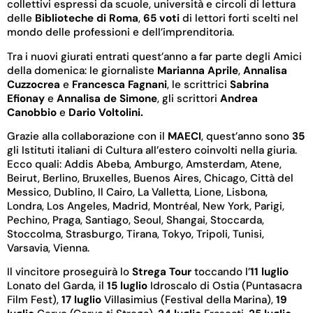
collettivi espressi da scuole, università e circoli di lettura
delle
Biblioteche di Roma
,
65 voti
di lettori forti scelti nel
mondo delle professioni e dell’imprenditoria.
Tra i nuovi giurati entrati quest’anno a far parte degli Amici
della domenica: le giornaliste
Marianna Aprile
,
Annalisa
Cuzzocrea
e
Francesca Fagnani
, le scrittrici
Sabrina
Efionay
e
Annalisa de Simone
, gli scrittori
Andrea
Canobbio
e
Dario Voltolini.
Grazie alla collaborazione con il
MAECI
, quest’anno sono
35
gli Istituti italiani di Cultura all’estero coinvolti nella giuria.
Ecco quali: Addis Abeba, Amburgo, Amsterdam, Atene,
Beirut, Berlino, Bruxelles, Buenos Aires, Chicago, Città del
Messico, Dublino, Il Cairo, La Valletta, Lione, Lisbona,
Londra, Los Angeles, Madrid, Montréal, New York, Parigi,
Pechino, Praga, Santiago, Seoul, Shangai, Stoccarda,
Stoccolma, Strasburgo, Tirana, Tokyo, Tripoli, Tunisi,
Varsavia, Vienna.
Il vincitore proseguirà lo
Strega Tour
toccando l’
11 luglio
Lonato del Garda, il
15 luglio
Idroscalo di Ostia (Puntasacra
Film Fest),
17 luglio
Villasimius (Festival della Marina),
19