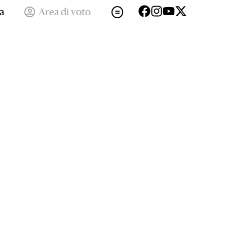
a
Area di voto