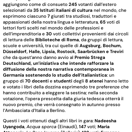
aggiungono come di consueto
245
votanti dall’estero
selezionati da
35 Istituti italiani di cultura
nel mondo, che
esprimono ciascuno
7
giurati tra studiosi, traduttori e
appassionati della nostra lingua e letteratura,
65
voti di
lettori forti scelti nel mondo delle professioni e
dell’imprenditoria e
30
voti collettivi provenienti dai circoli
di lettura delle
Biblioteche di Roma
, da gruppi di lettura,
scuole e università̀, tra cui quelle di
Augsburg, Bochum,
Düsseldorf, Halle, Lipsia, Rostock, Saarbrücken e Treviri
che da quest’anno danno avvio al
Premio Strega
Deutschland, un’iniziativa che intende rafforzare la
diffusione della nostra narrativa contemporanea in
Germania sostenendo lo studio dell’italianistica
: un
gruppo di
70 docenti
e
studenti
degli
8 atenei
hanno letto
e votato i libri della dozzina esprimendo tre preferenze che
hanno contribuito a eleggere la sestina; nella seconda
votazione, l’opera prescelta dalla giuria tedesca otterrà il
nuovo premio, che verrà consegnato in autunno presso
l’Ambasciata d’Italia a Berlino.
Questi i voti ottenuti dagli altri libri in gara:
Nadeesha
Uyangoda
,
Acqua sporca
(Einaudi),
147
voti;
Maria