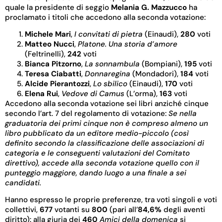
quale la presidente di seggio
Melania G. Mazzucco
ha
proclamato i titoli che accedono alla seconda votazione:
Michele Mari
,
I convitati di pietra
(Einaudi),
280
voti
Matteo Nucci
,
Platone. Una storia d’amore
(Feltrinelli),
242
voti
Bianca Pitzorno
,
La sonnambula
(Bompiani),
195
voti
Teresa Ciabatti
,
Donnaregina
(Mondadori),
184
voti
Alcide Pierantozzi
,
Lo sbilico
(Einaudi),
170
voti
Elena Rui
,
Vedove di Camus
(L’orma),
163
voti
Accedono alla seconda votazione sei libri anziché cinque
secondo l’art. 7 del regolamento di votazione:
Se nella
graduatoria dei primi cinque non è compreso almeno un
libro pubblicato da un editore medio-piccolo (così
definito secondo la classificazione delle associazioni di
categoria e le conseguenti valutazioni del Comitato
direttivo), accede alla seconda votazione quello con il
punteggio maggiore, dando luogo a una finale a sei
candidati
.
Hanno espresso le proprie preferenze, tra voti singoli e voti
collettivi,
677
votanti su
800
(pari all’
84,6%
degli aventi
diritto): alla giuria dei
460
Amici della domenica
si