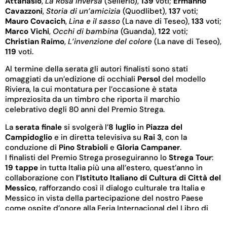
Attanasio
,
La Rosa Inversa
(Sellerio),
139
voti;
Ermanno
Cavazzoni
,
Storia di un’amicizia
(Quodlibet),
137
voti;
Mauro Covacich
,
Lina e il sasso
(La nave di Teseo),
133
voti;
Marco Vichi
,
Occhi di bambina
(Guanda),
122
voti;
Christian Raimo
,
L’invenzione del colore
(La nave di Teseo),
119
voti.
Al termine della serata gli autori finalisti sono stati
omaggiati da un’edizione di occhiali
Persol
del modello
Riviera, la cui montatura per l’occasione è stata
impreziosita da un timbro che riporta il marchio
celebrativo degli 80 anni del Premio Strega.
La
serata finale
si svolgerà l’
8 luglio
in
Piazza del
Campidoglio
e in diretta televisiva su
Rai 3
, con la
conduzione di
Pino Strabioli
e
Gloria Campaner
.
I finalisti del Premio Strega proseguiranno lo
Strega Tour
:
19 tappe
in tutta Italia più una all’estero, quest’anno in
collaborazione con
l’Istituto Italiano di Cultura di Città del
Messico
, rafforzando così il dialogo culturale tra Italia e
Messico in vista della partecipazione del nostro Paese
come ospite d’onore alla Feria Internacional del Libro di
Guadalajara
(FIL) il prossimo dicembre.